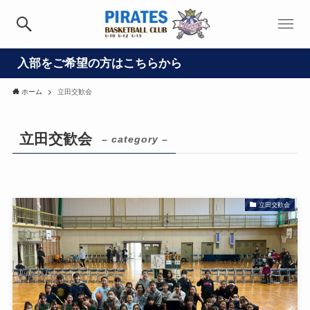
入部をご希望の方はこちらから
ホーム
立田交歓会
立田交歓会
– category –
立田交歓会