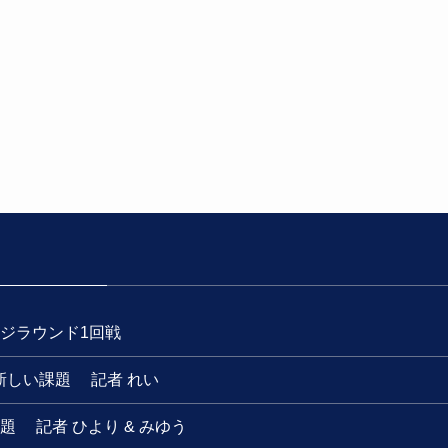
ジラウンド1回戦
新しい課題 記者 れい
 記者 ひより & みゆう