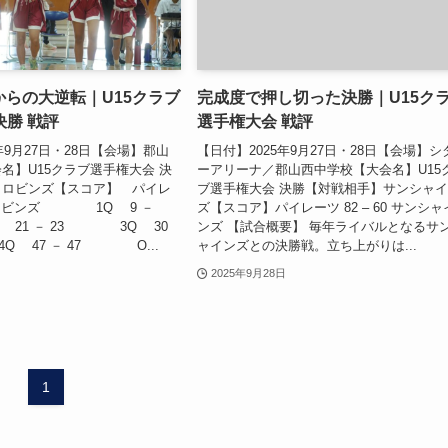
秒からの大逆転｜U15クラブ
完成度で押し切った決勝｜U15ク
勝 戦評
選手権大会 戦評
年9月27日・28日【会場】郡山
【日付】2025年9月27日・28日【会場】シ
名】U15クラブ選手権大会 決
ーアリーナ／郡山西中学校【大会名】U15
】ロビンズ【スコア】 パイレ
ブ選手権大会 決勝【対戦相手】サンシャ
50 ロビンズ 1Q 9 －
ズ【スコア】パイレーツ 82 – 60 サンシャ
21 － 23 3Q 30
ンズ 【試合概要】 毎年ライバルとなるサ
 47 － 47 O...
ャインズとの決勝戦。立ち上がりは...
2025年9月28日
1