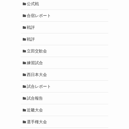
公式戦
合宿レポート
戦評
戦評
立田交歓会
練習試合
西日本大会
試合レポート
試合報告
近畿大会
選手権大会