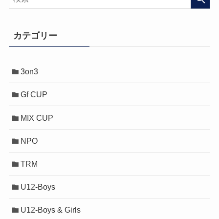
カテゴリー
3on3
Gf CUP
MIX CUP
NPO
TRM
U12-Boys
U12-Boys & Girls