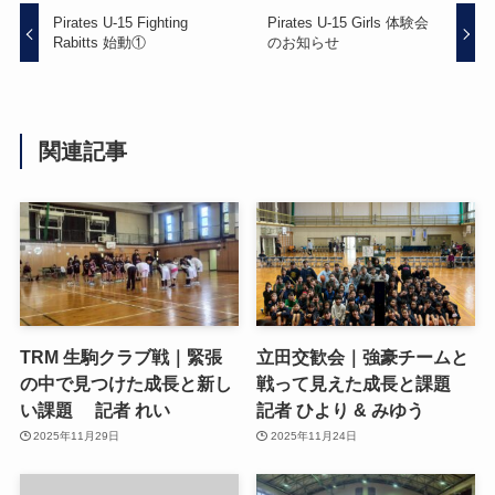
Pirates U-15 Fighting
Pirates U-15 Girls 体験会
Rabitts 始動①
のお知らせ
関連記事
TRM 生駒クラブ戦｜緊張
立田交歓会｜強豪チームと
の中で見つけた成長と新し
戦って見えた成長と課題
い課題 記者 れい
記者 ひより & みゆう
2025年11月29日
2025年11月24日