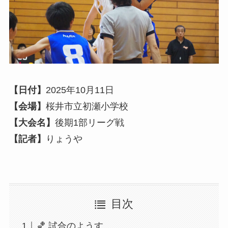
【日付】
2025年10月11日
【会場】
桜井市立初瀬小学校
【大会名】
後期1部リーグ戦
【記者】
りょうや
目次
🏀 試合のようす