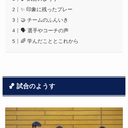
✨ 印象に残ったプレー
🤝 チームのふんいき
🗣 選手やコーチの声
🌈 学んだこととこれから
🏀 試合のようす