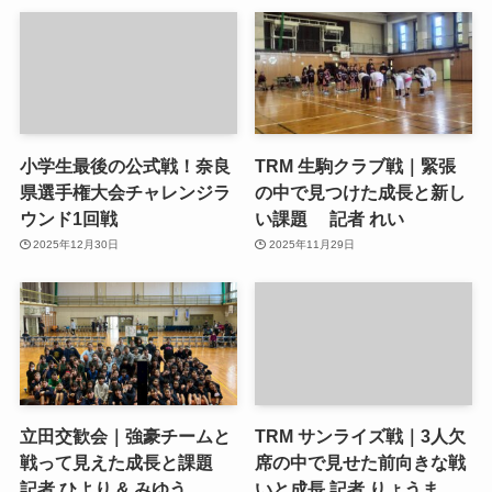
小学生最後の公式戦！奈良
TRM 生駒クラブ戦｜緊張
県選手権大会チャレンジラ
の中で見つけた成長と新し
ウンド1回戦
い課題 記者 れい
2025年12月30日
2025年11月29日
立田交歓会｜強豪チームと
TRM サンライズ戦｜3人欠
戦って見えた成長と課題
席の中で見せた前向きな戦
記者 ひより & みゆう
いと成長 記者 りょうま