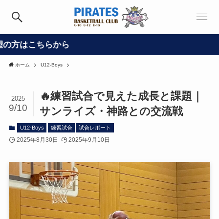
ら
ホーム
U12-Boys
🔥練習試合で見えた成長と課題｜
2025
9/10
サンライズ・神路との交流戦
U12-Boys
練習試合
試合レポート
2025年8月30日
2025年9月10日