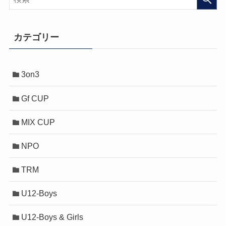
カテゴリー
3on3
Gf CUP
MIX CUP
NPO
TRM
U12-Boys
U12-Boys & Girls