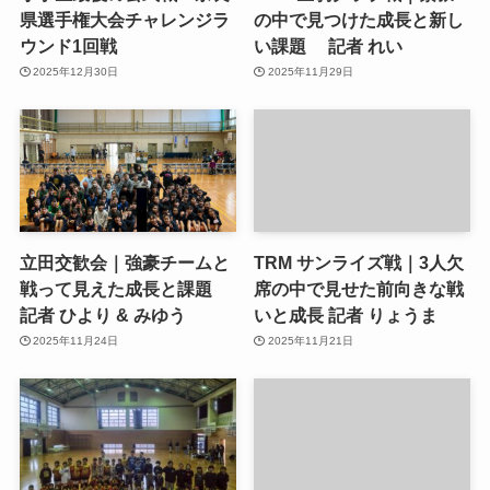
県選手権大会チャレンジラ
の中で見つけた成長と新し
ウンド1回戦
い課題 記者 れい
2025年12月30日
2025年11月29日
立田交歓会｜強豪チームと
TRM サンライズ戦｜3人欠
戦って見えた成長と課題
席の中で見せた前向きな戦
記者 ひより & みゆう
いと成長 記者 りょうま
2025年11月24日
2025年11月21日