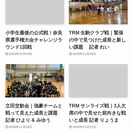
小学生最後の公式戦！奈良
TRM 生駒クラブ戦｜緊張
県選手権大会チャレンジラ
の中で見つけた成長と新し
ウンド1回戦
い課題 記者 れい
2025年12月30日
2025年11月29日
立田交歓会｜強豪チームと
TRM サンライズ戦｜3人欠
戦って見えた成長と課題
席の中で見せた前向きな戦
記者 ひより & みゆう
いと成長 記者 りょうま
2025年11月24日
2025年11月21日