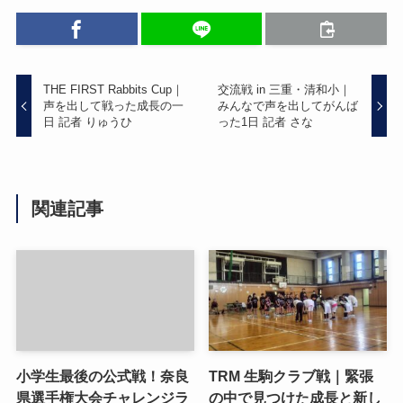
THE FIRST Rabbits Cup｜
交流戦 in 三重・清和小｜
声を出して戦った成長の一
みんなで声を出してがんば
日 記者 りゅうひ
った1日 記者 さな
関連記事
小学生最後の公式戦！奈良
TRM 生駒クラブ戦｜緊張
県選手権大会チャレンジラ
の中で見つけた成長と新し