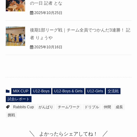
の一日 記者 とな
2025年10月25日
後期1部リーグ戦｜チーム全員でつかんだ3連勝！ 記
者 りょうや
2025年10月16日
MIX CUP
U12-Boys
U12-Boys & Girls
U12-Girls
交流戦
試合レポート
Rabbits Cup
がんばり
チームワーク
ドリブル
仲間
成長
挑戦
よかったらシェアしてね！