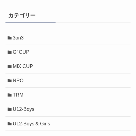
カテゴリー
3on3
Gf CUP
MIX CUP
NPO
TRM
U12-Boys
U12-Boys & Girls