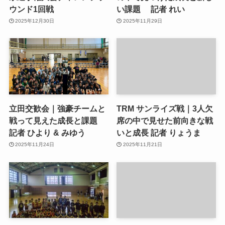
ウンド1回戦
い課題 記者 れい
2025年12月30日
2025年11月29日
立田交歓会｜強豪チームと
TRM サンライズ戦｜3人欠
戦って見えた成長と課題
席の中で見せた前向きな戦
記者 ひより & みゆう
いと成長 記者 りょうま
2025年11月24日
2025年11月21日